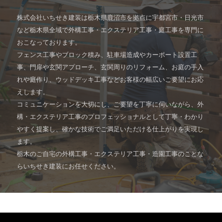
株式会社いちせき建装は栃木県鹿沼市を拠点に宇都宮市・日光市
など栃木県全域で外構工事・エクステリア工事・庭工事を専門に
おこなっております。
フェンス工事やブロック積み、駐車場造成やカーポート設置工
事、門扉や玄関アプローチ、玄関周りのリフォーム、お庭の手入
れや庭作り、ウッドデッキ工事などお客様の幅広いご要望にお応
えします。
コミュニケーションを大切にし、ご要望を丁寧に伺いながら、外
構・エクステリア工事のプロフェッショナルとして丁寧・わかり
やすく提案し、確かな技術でご満足いただける仕上がりを実現し
ます。
栃木のご自宅の外構工事・エクステリア工事・造園工事のことな
らいちせき建装にお任せください。